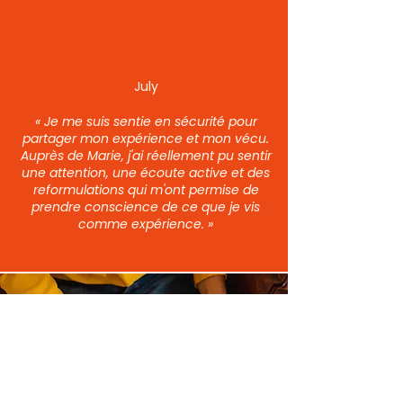
July
« Je me suis sentie en sécurité pour
partager mon expérience et mon vécu.
Auprès de Marie, j'ai réellement pu sentir
une attention, une écoute active et des
reformulations qui m'ont permise de
prendre conscience de ce que je vis
comme expérience. »
« La Gestalt permet d'approfondir la
connaissance de soi. Elle donne les
outils pour mieux vivre au quotidien.
Elle aide à mettre de la conscience