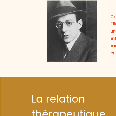
Cr
El
un
in
m
cu
La relation
thérapeutique