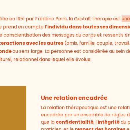
éée en 1951 par Frédéric Perls, la Gestalt thérapie est
une
le prend en compte
l'individu dans toutes ses dimens
e conscientisation des messages du corps et ressentis é
teractions avec les autres
(amis, famille, couple, travail,
onde
au sens large
. La
personne est considérée au sein de
lturel, relationnel dans lequel elle évolue.
Une relation encadrée
La relation thérapeutique est une relati
encadrée par un ensemble de règles de
que la
confidentialité
, l'
intégrité
du p
praticien, et le
respect des horaires
e