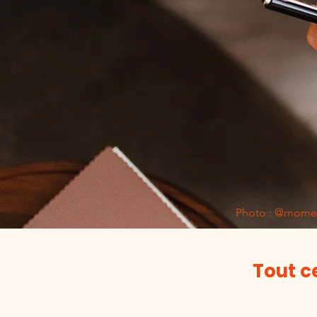
Photo : @mome
Tout c