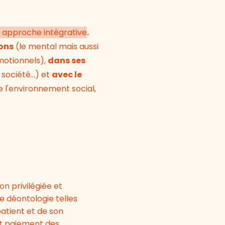
 approche intégrative
.
ions
(le mental mais aussi
motionnels),
dans ses
 société...) et
avec le
 l'environnement social,
on privilégiée et
 déontologie telles
atient et de son
t paiement des