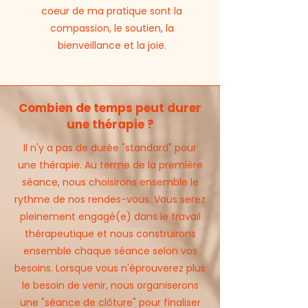
coeur de ma pratique sont la
compassion, le soutien, la
bienveillance et la joie.
Combien de temps peut durer
une thérapie ?
Il n'y a pas de durée "standard" pour
une thérapie. Au terme de la première
séance, nous choisirons ensemble le
rythme de nos rendes-vous. Vous serez
pleinement engagé(e) dans le travail
thérapeutique et nous construirons
ensemble chaque séance selon vos
besoins. Lorsque vous n'éprouverez plus
le besoin de venir, nous organiserons
une "séance de clôture" pour finaliser