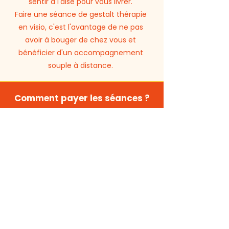
sentir à l'aise pour vous livrer.
Faire une séance de gestalt thérapie
en visio, c'est l'avantage de ne pas
avoir à bouger de chez vous et
bénéficier d'un accompagnement
souple à distance.
Comment payer les séances ?
Je pratiquerai le paiement à la séance,
c'est à dire que vous vous engagerez à
régler le tarif de votre séance après
chaque consultation.
Doit-on prévoir à l'avance les
séances ?