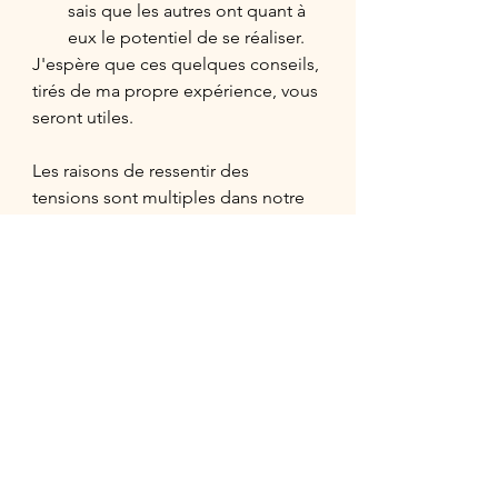
sais que les autres ont quant à 
eux le potentiel de se réaliser. 
J'espère que ces quelques conseils, 
tirés de ma propre expérience, vous 
seront utiles. 
Les raisons de ressentir des 
tensions sont multiples dans notre 
environnement (situation sanitaire, 
contexte géo-politique, pression au 
travail, conflits amicaux ou 
familiaux, etc.), ce qui doit nous 
encourager encore davantage à 
exercer notre lâcher-prise pour ne 
pas nous sentir submergés. 
Ne pensez-pas que lâcher-prise 
signifie être égoïste. 
Pensez à vous, ménagez-vous, vous 